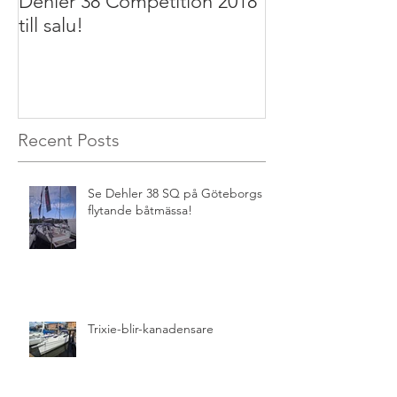
Dehler 38 Competition 2018
Dehler 32 2011 t
till salu!
Recent Posts
Se Dehler 38 SQ på Göteborgs
flytande båtmässa!
Trixie-blir-kanadensare