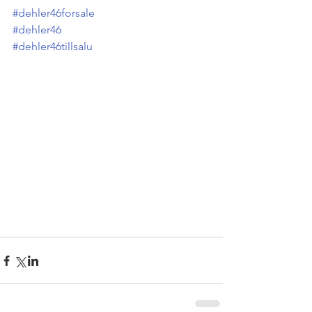
#dehler46forsale
#dehler46
#dehler46tillsalu