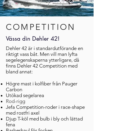
COMPETITION
Vässa din Dehler 42!
Dehler 42 är i standardutförande en
riktigt vass båt. Men vill man lyfta
segelegenskaperna ytterligare, då
finns Dehler 42 Competition med
bland annat:
Högre mast i kolfiber från Pauger
Carbon
Utökad segelarea
Rod-rigg
Jefa Competition-roder i race-shape
med rostfri axel
Djup T-köl med bulb i bly och lättad
fena
Barberhaul för focken