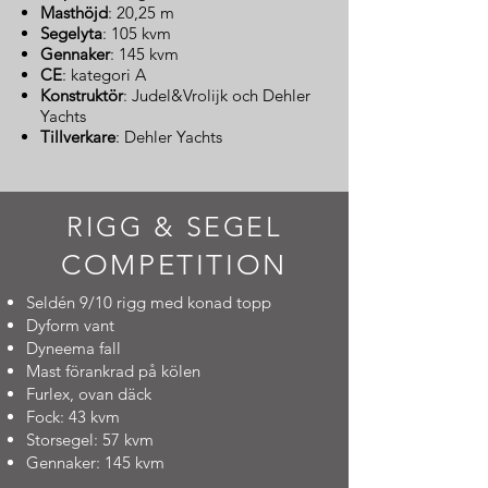
Masthöjd
: 20,25 m
Segelyta
: 105 kvm
Gennaker
: 145 kvm
CE
: kategori A
Konstruktör
: Judel&Vrolijk och Dehler
Yachts
Tillverkare
: Dehler Yachts
RIGG & SEGEL
COMPETITION
Seldén 9/10 rigg med konad topp
Dyform vant
Dyneema fall
Mast förankrad på kölen
Furlex, ovan däck
Fock: 43 kvm
Storsegel: 57 kvm
Gennaker: 145 kvm