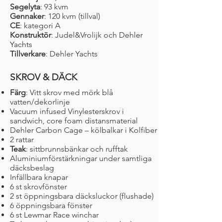
Segelyta
: 93 kvm
Gennaker
: 120 kvm (tillval)
CE
: kategori A
Konstruktör
: Judel&Vrolijk och Dehler
Yachts
Tillverkare
: Dehler Yachts
SKROV & DÄCK
Färg
: Vitt skrov med mörk blå
vatten/dekorlinje
Vacuum infused Vinylesterskrov i
sandwich, core foam distansmaterial
Dehler Carbon Cage – kölbalkar i Kolfiber
2 rattar
Teak
: sittbrunnsbänkar och rufftak
Aluminiumförstärkningar under samtliga
däcksbeslag
Infällbara knapar
6 st skrovfönster
2 st öppningsbara däcksluckor (flushade)
6 öppningsbara fönster
6 st Lewmar Race winchar