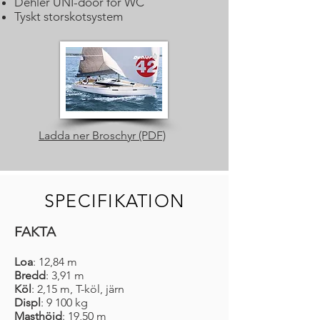
Dehler UNI-door för WC
Tyskt storskotsystem
Ladda ner Broschyr (PDF)
SPECIFIKATION
FAKTA
Loa
: 12,84 m
Bredd
: 3,91 m
Köl
: 2,15 m, T-köl, järn
Displ
: 9 100 kg
Masthöjd
: 19,50 m