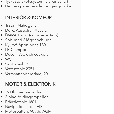
Tyskt storskotssystem (via winschar)
Dehlers patenterade nedgångslucka
INTERIÖR & KOMFORT
Träval
: Mahogany
Durk
: Australian Acacia
Dynor
: Baltic (color selection)
Spis med 2 lågor och ugn
Kyl, två öppningar, 130 L
LED lampor
Dusch, WC och cockpit
WC
Septiktank 35 L
Vattentank: 295 L
Varmvattenberedare, 20 L
MOTOR & ELEKTRONIK
29 Hk med segeldrev
2-blad foldingpropeller
Bränsletank: 160 L
Navigationsljus: LED
Motorbatteri: 90 Ah, AGM