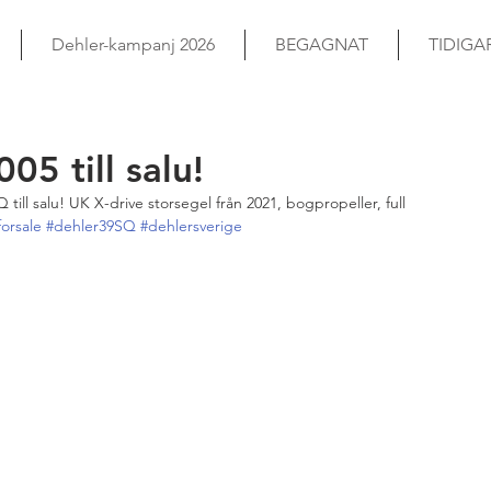
Dehler-kampanj 2026
BEGAGNAT
TIDIGA
5 till salu!
till salu! UK X-drive storsegel från 2021, bogpropeller, full 
orsale
#dehler39SQ
#dehlersverige