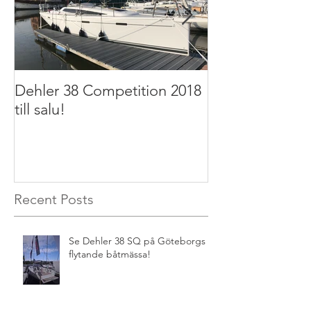
Dehler 38 Competition 2018
Dehler 32 2011 t
till salu!
Recent Posts
Se Dehler 38 SQ på Göteborgs
flytande båtmässa!