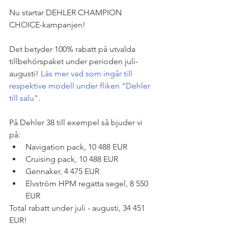
Nu startar DEHLER CHAMPION 
CHOICE-kampanjen!
Det betyder 100% rabatt på utvalda 
tillbehörspaket under perioden juli-
augusti!
 Läs mer vad som ingår till 
respektive modell under fliken "Dehler 
till salu"
.
På Dehler 38 till exempel så bjuder vi 
på:  
Navigation pack, 10 488 EUR  
Cruising pack, 10 488 EUR  
Gennaker, 4 475 EUR  
Elvström HPM regatta segel, 8 550 
EUR 
Total rabatt under juli - augusti, 34 451 
EUR!