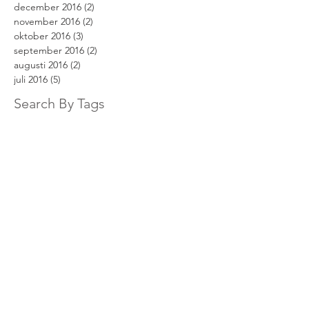
december 2016
(2)
2 inlägg
november 2016
(2)
2 inlägg
oktober 2016
(3)
3 inlägg
september 2016
(2)
2 inlägg
augusti 2016
(2)
2 inlägg
juli 2016
(5)
5 inlägg
Search By Tags
#Dehlerstory
#racedehler
100% rabatt
3racedehler
Champions Choice
Dehler 29
Dehler 30 till salu
Dehler 32
Dehler 32 till salu
Dehler 34
Dehler 34 till salu
Dehler 35
Dehler 38 Competition
Dehler 38 till salu
Dehler 42
Dehler 42 till salu
Dehler 46
Dehler 46 till salu
Dehler Carbon Cage
Dehler Champions Choice
Dehler Sverige
Dehler Uni Door
Dehler till salu
boat of the year
bohusracet
broschyr
båtmässa
dehler
dehler 32 for sale
dehler 34 for sale
dehler 38
dehler 38 for sale
dehler 38sq
dehler club
dehler club sweden
dehlerclub
dehlersverige
gustavsberg