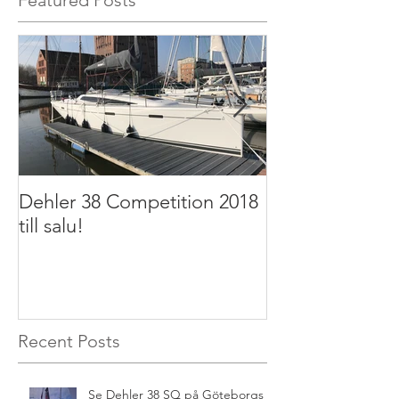
Featured Posts
Dehler 38 Competition 2018
Dehler 32 2011 t
till salu!
Recent Posts
Se Dehler 38 SQ på Göteborgs