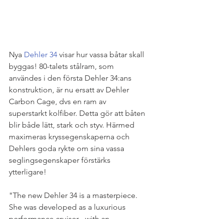
Nya 
Dehler 34
 visar hur vassa båtar skall 
byggas! 80-talets stålram, som 
användes i den första Dehler 34:ans 
konstruktion, är nu ersatt av Dehler 
Carbon Cage, dvs en ram av 
superstarkt kolfiber. Detta gör att båten 
blir både lätt, stark och styv. Härmed 
maximeras kryssegenskaperna och 
Dehlers goda rykte om sina vassa 
seglingsegenskaper förstärks 
ytterligare!
"The new Dehler 34 is a masterpiece. 
She was developed as a luxurious 
performance cruiser - with an 