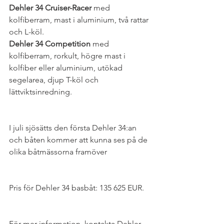
Dehler 34 Cruiser-Racer
 med 
kolfiberram, mast i aluminium, två rattar 
och L-köl.
Dehler 34 Competition
 med 
kolfiberram, rorkult, högre mast i 
kolfiber eller aluminium, utökad 
segelarea, djup T-köl och 
lättviktsinredning.
I juli sjösätts den första Dehler 34:an 
och båten kommer att kunna ses på de 
olika båtmässorna framöver
Pris för Dehler 34 basbåt: 135 625 EUR.
För mer information, kontakta Dehler 