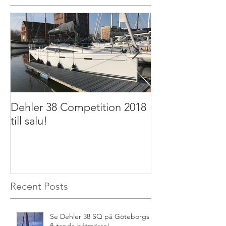
Dehler 38 Competition 2018
Dehler 32 2011 t
till salu!
Recent Posts
Se Dehler 38 SQ på Göteborgs
flytande båtmässa!