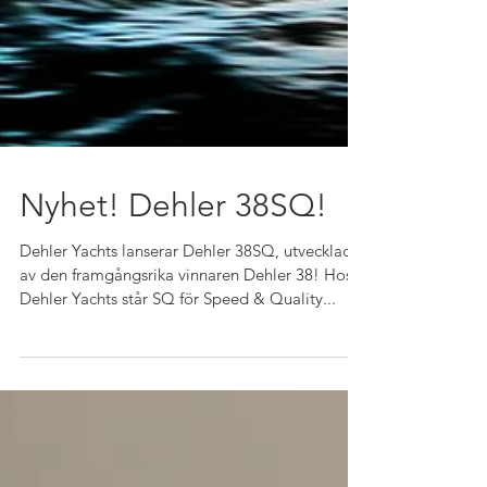
Nyhet! Dehler 38SQ!
Dehler Yachts lanserar Dehler 38SQ, utvecklad
av den framgångsrika vinnaren Dehler 38! Hos
Dehler Yachts står SQ för Speed ​​& Quality...