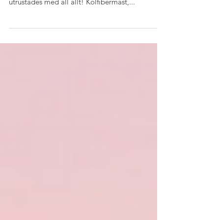
Det här exemplaret är unik eftersom det var
tidigare Dehler-importörens egna båt. Båten
utrustades med all allt! Kolfibermast,...