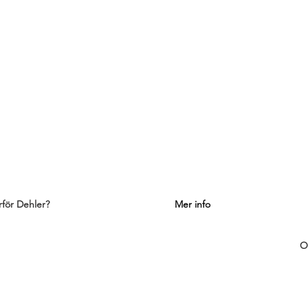
rför Dehler?
Mer info
rför seglar Dehler så bra?
Nyhetsbrev
O
rför är Dehler så prisvärda?
Nyheter
O
r byggs en Dehler?
Dehlers historia
K
r seglar man Dehler solo?
Dehler Club Sweden