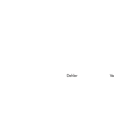
Dehler
Va
Dehler 46SQ
Va
Dehler 42
Va
Dehler 38SQ
Hu
Dehler 34
Hu