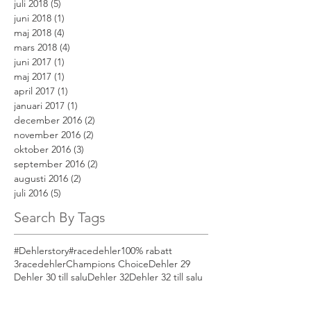
juli 2018
(5)
5 inlägg
juni 2018
(1)
1 inlägg
maj 2018
(4)
4 inlägg
mars 2018
(4)
4 inlägg
juni 2017
(1)
1 inlägg
maj 2017
(1)
1 inlägg
april 2017
(1)
1 inlägg
januari 2017
(1)
1 inlägg
december 2016
(2)
2 inlägg
november 2016
(2)
2 inlägg
oktober 2016
(3)
3 inlägg
september 2016
(2)
2 inlägg
augusti 2016
(2)
2 inlägg
juli 2016
(5)
5 inlägg
Search By Tags
#Dehlerstory
#racedehler
100% rabatt
3racedehler
Champions Choice
Dehler 29
Dehler 30 till salu
Dehler 32
Dehler 32 till salu
Dehler 34
Dehler 34 till salu
Dehler 35
Dehler 38 Competition
Dehler 38 till salu