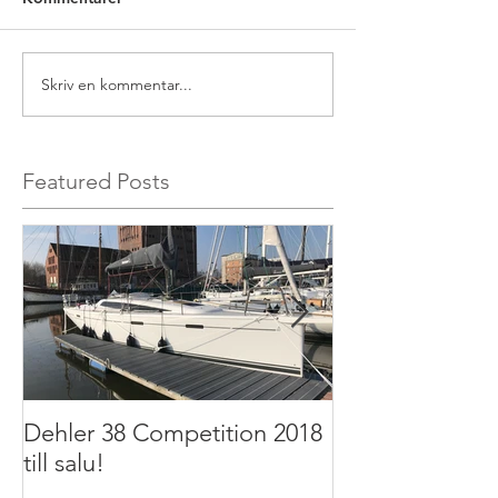
Skriv en kommentar...
Featured Posts
Dehler 38 Competition 2018
Dehler 32 2011 t
till salu!