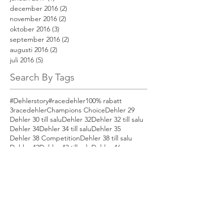
december 2016
(2)
2 inlägg
november 2016
(2)
2 inlägg
oktober 2016
(3)
3 inlägg
september 2016
(2)
2 inlägg
augusti 2016
(2)
2 inlägg
juli 2016
(5)
5 inlägg
Search By Tags
#Dehlerstory
#racedehler
100% rabatt
3racedehler
Champions Choice
Dehler 29
Dehler 30 till salu
Dehler 32
Dehler 32 till salu
Dehler 34
Dehler 34 till salu
Dehler 35
Dehler 38 Competition
Dehler 38 till salu
Dehler 42
Dehler 42 till salu
Dehler 46
Dehler 46 till salu
Dehler Carbon Cage
Dehler Champions Choice
Dehler Sverige
Dehler Uni Door
Dehler till salu
boat of the year
bohusracet
broschyr
båtmässa
dehler
dehler 32 for sale
dehler 34 for sale
dehler 38
dehler 38 for sale
dehler 38sq
dehler club
dehler club sweden