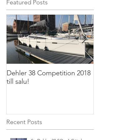
Featured Posts
Dehler 38 Competition 2018
Dehler 32 2011 t
till salu!
Recent Posts