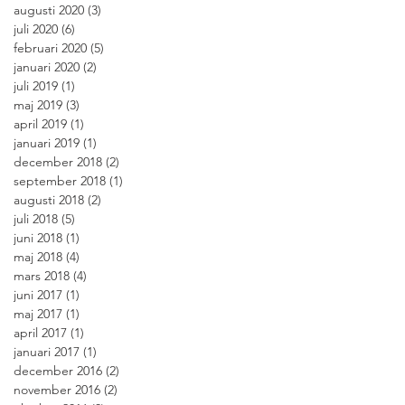
augusti 2020
(3)
3 inlägg
juli 2020
(6)
6 inlägg
februari 2020
(5)
5 inlägg
januari 2020
(2)
2 inlägg
juli 2019
(1)
1 inlägg
maj 2019
(3)
3 inlägg
april 2019
(1)
1 inlägg
januari 2019
(1)
1 inlägg
december 2018
(2)
2 inlägg
september 2018
(1)
1 inlägg
augusti 2018
(2)
2 inlägg
juli 2018
(5)
5 inlägg
juni 2018
(1)
1 inlägg
maj 2018
(4)
4 inlägg
mars 2018
(4)
4 inlägg
juni 2017
(1)
1 inlägg
maj 2017
(1)
1 inlägg
april 2017
(1)
1 inlägg
januari 2017
(1)
1 inlägg
december 2016
(2)
2 inlägg
november 2016
(2)
2 inlägg