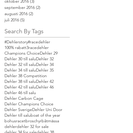
oktober 2016
(3)
3 inlägg
september 2016
(2)
2 inlägg
augusti 2016
(2)
2 inlägg
juli 2016
(5)
5 inlägg
Search By Tags
#Dehlerstory
#racedehler
100% rabatt
3racedehler
Champions Choice
Dehler 29
Dehler 30 till salu
Dehler 32
Dehler 32 till salu
Dehler 34
Dehler 34 till salu
Dehler 35
Dehler 38 Competition
Dehler 38 till salu
Dehler 42
Dehler 42 till salu
Dehler 46
Dehler 46 till salu
Dehler Carbon Cage
Dehler Champions Choice
Dehler Sverige
Dehler Uni Door
Dehler till salu
boat of the year
bohusracet
broschyr
båtmässa
dehler
dehler 32 for sale
dehler 34 for sale
dehler 38