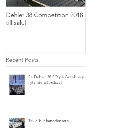
Dehler 38 Competition 2018
Dehler 32 2011 t
till salu!
Recent Posts
Se Dehler 38 SQ på Göteborgs
flytande båtmässa!
Trixie-blir-kanadensare