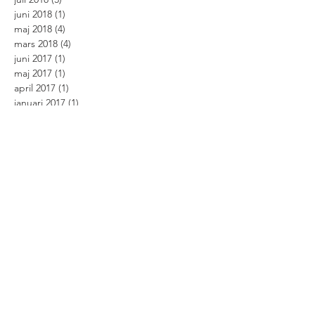
juni 2018
(1)
1 inlägg
maj 2018
(4)
4 inlägg
mars 2018
(4)
4 inlägg
juni 2017
(1)
1 inlägg
maj 2017
(1)
1 inlägg
april 2017
(1)
1 inlägg
januari 2017
(1)
1 inlägg
december 2016
(2)
2 inlägg
november 2016
(2)
2 inlägg
oktober 2016
(3)
3 inlägg
september 2016
(2)
2 inlägg
augusti 2016
(2)
2 inlägg
juli 2016
(5)
5 inlägg
Search By Tags
#Dehlerstory
#racedehler
100% rabatt
3racedehler
Champions Choice
Dehler 29
Dehler 30 till salu
Dehler 32
Dehler 32 till salu
Dehler 34
Dehler 34 till salu
Dehler 35
Dehler 38 Competition
Dehler 38 till salu