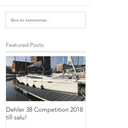
Skriv en kommentar...
Featured Posts
Dehler 38 Competition 2018
Dehler 32 2011 t
till salu!