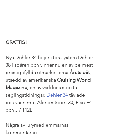
GRATTIS!
Nya Dehler 34 följer storasystern Dehler 
38 i spåren och vinner nu en av de mest 
prestigefyllda utmärkelserna 
Årets båt
, 
utsedd av amerikanska 
Cruising World 
Magazine
, en av världens största 
seglingstidningar. 
Dehler 34
 tävlade 
och vann mot Alerion Sport 30, Elan E4 
och J / 112E.
Några av jurymedlemmarnas 
kommentarer: