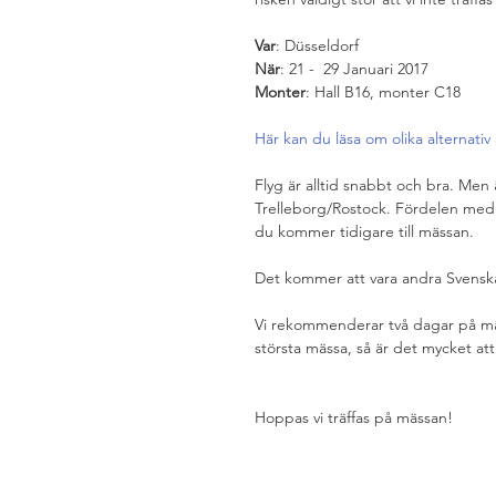
Var
: Düsseldorf
När
: 21 -  29 Januari 2017
Monter
: Hall B16, monter C18
Här kan du läsa om olika alternativ 
Flyg är alltid snabbt och bra. Men ä
Trelleborg/Rostock. Fördelen med de
du kommer tidigare till mässan.
Det kommer att vara andra Svenska 
Vi rekommenderar två dagar på mäss
största mässa, så är det mycket at
Hoppas vi träffas på mässan!