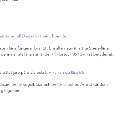
att ta sig till Dusseldorf samt boende.
ven färja fungerar bra. Ett bra alternativ är att ta Stena-färjan 
nna är att färjan anländer till Rostock 06:15 vilket betyder att 
båtsäljare på plats också, 
vilka kan du läsa här
.
an, en för segelbåtar och en för tillbehör. Är det världens 
t gå igenom.