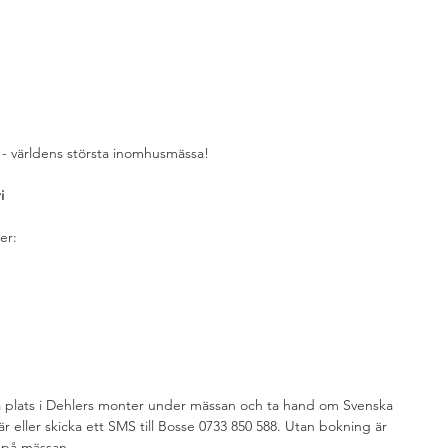
 - världens största inomhusmässa!
i
er:
å plats i Dehlers monter under mässan och ta hand om Svenska 
 eller skicka ett SMS till Bosse 0733 850 588. Utan bokning är 
as på mässan.