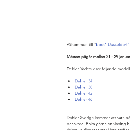
Välkommen till "
boot" Dusseldorf"
Mässan pågår mellan 21 - 29 januar
Dehler Yachts visar följande modell
Dehler 34
Dehler 38
Dehler 42
Dehler 46
Dehler Sverige kommer att vara p
besökare. Boka gärna en visning här
risken väldigt stor att vi inte träff