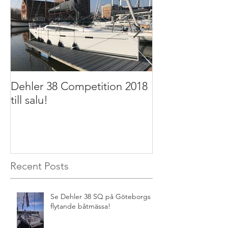
Dehler 38 Competition 2018
Dehler 32 2011 t
till salu!
Recent Posts
Se Dehler 38 SQ på Göteborgs
flytande båtmässa!